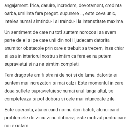
angajament, frica, daruire, incredere, devotament, credinta
oarba, umilinta fara preget, supunere …, este ceva unic,
inteles numai simtindu-l si traindu-l la intenstitate maxima.
Un sentiment de care nu toti suntem norocosi sa avem
parte de el si pe care unii din noi il judecam datorita
anumitor obstacole prin care a trebuit sa trecem, insa chiar
si asa in interiorul nostru simtim ca fara ea nu putem
supravietui si nu ne simtim completi.
Fara dragoste am fi straini de noi si de lume, datorita ei
suntem mai increzatori si mai calzi. Este momentul in care
doua suflete supravietuiesc numai unul langa altul, se
completeaza si pot dobora si cele mai intunceate zile.
Este speranta, atunci cand noi ne dam batuti, atunci cand
problemele de zi cu zi ne doboara, este motivul pentru care
noi existam.