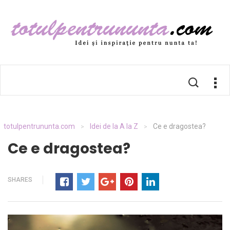
totulpentrununta.com
Idei de la A la Z
Ce e dragostea?
>
>
Ce e dragostea?
SHARES