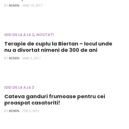
BY
ADMIN
MAR 13, 2017
,
IDEI DE LA A LA Z
NOUTATI
Terapie de cuplu la Biertan – locul unde
nu a divortat nimeni de 300 de ani
BY
ADMIN
MAR 2, 2017
IDEI DE LA A LA Z
Cateva ganduri frumoase pentru cei
proaspat casatoriti!
BY
ADMIN
FEB 5, 2014