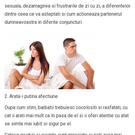
sexuala, dezamagirea si frustrarile de zi cu zi, a diferentelor
dintre ceea ce va asteptati si cum actioneaza partenerul
dumneavoastra in diferite conjuncturi.
2. Arata-i putina afectiune
Dupa cum stim, barbatii trebuiesc cocolositi si rasfatati, cu
cat ii arati mai mult ca iti pasa de el si ii oferi atentie cu atat
se simte mai iubit si sigur pe el.
Cateva gesturi si cuvinte sunt apreciate si poti avea mai