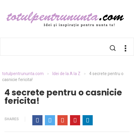
totulpentrununta.com
Idei de la A la Z
4 secrete pentru o
>
>
casnicie fericita!
4 secrete pentru o casnicie
fericita!
SHARES