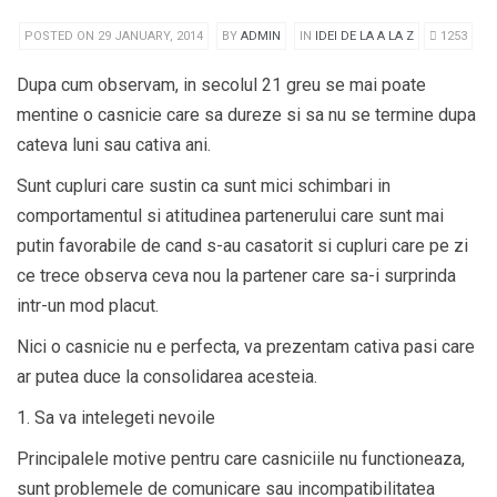
POSTED ON 29 JANUARY, 2014
BY
ADMIN
IN
IDEI DE LA A LA Z
1253
Dupa cum observam, in secolul 21 greu se mai poate
mentine o casnicie care sa dureze si sa nu se termine dupa
cateva luni sau cativa ani.
Sunt cupluri care sustin ca sunt mici schimbari in
comportamentul si atitudinea partenerului care sunt mai
putin favorabile de cand s-au casatorit si cupluri care pe zi
ce trece observa ceva nou la partener care sa-i surprinda
intr-un mod placut.
Nici o casnicie nu e perfecta, va prezentam cativa pasi care
ar putea duce la consolidarea acesteia.
1. Sa va intelegeti nevoile
Principalele motive pentru care casniciile nu functioneaza,
sunt problemele de comunicare sau incompatibilitatea