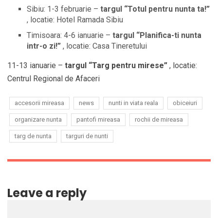
Sibiu: 1-3 februarie –
targul “Totul pentru nunta ta!”
, locatie: Hotel Ramada Sibiu
Timisoara: 4-6 ianuarie –
targul “Planifica-ti nunta
intr-o zi!”
, locatie: Casa Tineretului
11-13 ianuarie –
targul “Targ pentru mirese”
, locatie:
Centrul Regional de Afaceri
accesorii mireasa
news
nunti in viata reala
obiceiuri
organizare nunta
pantofi mireasa
rochii de mireasa
targ de nunta
targuri de nunti
Leave a reply