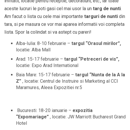
invitatii, locatie pentru receptie, decoratiuni, etc., iar toate
aceste lucruri le poti gasi cel mai usor la un
targ de nunti
.
Am facut o lista cu cele mai importante
targuri de nunti
din
tara, si pe masura ce vor mai aparea informatii voi completa
lista. Spor la colindat si va astept cu pareri!
Alba-Iulia: 8-10 februarie –
t
argul “Orasul mirilor”,
locatie: Alba Mall
Arad: 15-17 februarie –
targul “Petreceri de vis”,
locatie: Expo Arad International
Baia Mare: 15-17 februarie –
targul “Nunta de la A la
Z”
, locatie: Centrul de Instruire si Marketing al CCI
Maramures, Aleea Expozitiei nr.5
Bucuresti: 18-20 ianuarie –
expozitia
“Expomariage”
, locatie: JW Marriott Bucharest Grand
Hotel