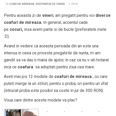
IN
COAFURI MIREASA
,
INSPIRATIA DE VINERI
2918
Pentru aceasta zi de
vineri
, am pregatit pentru voi
diverse
coafuri de mireasa.
In general, accentul cade
pe
cocuri,
insa avem parte si de bucle (preferatele mele
:D).
Avand in vedere ca aceasta perioada din an este una
intensa in ceea ce priveste pregatirile de nunta, m-am
gandit sa va dau o mana de ajutor, in caz ca nu v-ati hotarat
inca ce
coafura
sa adoptati pentru ziua cea mare.
Aveti mai jos 12 modele de
coafuri de mireasa
, cu care
puteti merge la un stilist, pentru o proba, ori pentru un sfat
(intrucat proba este posibil sa coste in jur de 300 RON).
Voua care dintre aceste modele va plac?