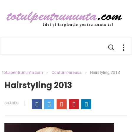
totulpentrununta.com
Coafuri mireasa
Hairstyling 2013
>
>
Hairstyling 2013
SHARES